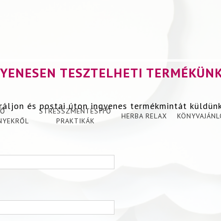
GYENESEN TESZTELHETI TERMÉKÜNK
ráljon és postai úton ingyenes termékmintát küldün
TŐ
STRESSZMENTESÍTŐ
HERBA RELAX
KÖNYVAJÁNL
NYEKRŐL
PRAKTIKÁK