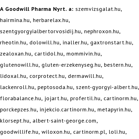
A Goodwill Pharma Nyrt. a:
szemvizsgalat.hu,
hairmina.hu, herbarelax.hu,
szentgyorgyialbertorvosidij.hu, nephroxon.hu,
rheotin.hu, dolowill.hu, inaller.hu, gaxtronstart.hu,
zealoxan.hu, cartidol.hu, mommivin.hu,
glutenowill.hu, gluten-erzekenyseg.hu, bestern.hu,
lidoxal.hu, corprotect.hu, dermawill.hu,
lackenroll.hu, peptosoda.hu, szent-gyorgyi-albert.hu,
florabalance.hu, jojart.hu, profertil.hu, cartinorm.hu,
porckepzes.hu, injekcio.cartinorm.hu, metapyrin.hu,
klorsept.hu, albert-saint-george.com,
goodwillife.hu, wiloxon.hu, cartinorm.pl, loli.hu,