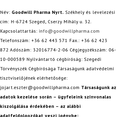
Név:
Goodwill Pharma Nyrt.
Székhely és levelezési
cím: H-6724 Szeged, Cserzy Mihály u. 32.
Kapcsolattartás:
info@goodwillpharma.com
Telefonszám: +36 62 443 571 Fax.: +36 62 423
872 Adószám: 32016774-2-06 Cégjegyzékszám: 06-
10-000589 Nyilvántartó cégbíróság: Szegedi
Törvényszék Cégbírósága Társaságunk adatvédelmi
tisztviselőjének elérhetősége:
jojart.eszter@goodwillpharma.com
Társaságunk az
adatok kezelése során – ügyfeleink színvonalas
kiszolgálása érdekében – az alábbi
adatfeldolgozókat veszi igénybe: