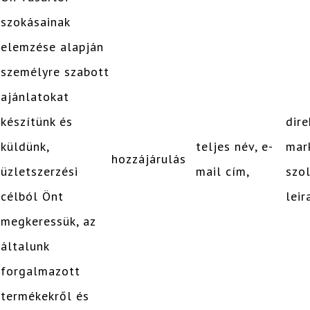
szokásainak
elemzése alapján
személyre szabott
ajánlatokat
készítünk és
dire
küldünk,
teljes név, e-
mar
hozzájárulás
üzletszerzési
mail cím,
szo
célból Önt
leir
megkeressük, az
általunk
forgalmazott
termékekről és