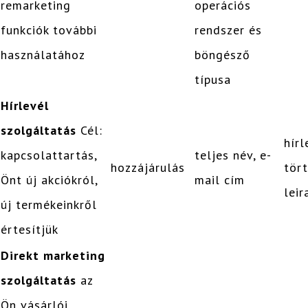
remarketing
operációs
funkciók további
rendszer és
használatához
böngésző
típusa
Hírlevél
szolgáltatás
Cél:
hírl
kapcsolattartás,
teljes név, e-
hozzájárulás
tör
Önt új akciókról,
mail cím
leir
új termékeinkről
értesítjük
Direkt marketing
szolgáltatás
az
Ön vásárlói