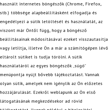
használt internetes böngészők (Chrome, Firefox,
stb.) többsége alapbeállításként elfogadja és
engedélyezi a sütik letöltését és használatát, az
viszont már Öntől függ, hogy a böngésző
beállításainak módosításával ezeket visszautasítja
vagy letiltja, illetve Ön a már a számítógépen lévő
eltárolt sütiket is tudja törölni. A sütik
használatáról az egyes böngészők „súgó”
menüpontja nyújt bővebb tájékoztatást. Vannak
olyan sütik, amelyek nem igénylik az Ön előzetes
hozzájárulását. Ezekről weblapunk az Ön első
látogatásának megkezdésekor ad rövid
tájékoztatást, ilyenek például a hitelesítési,