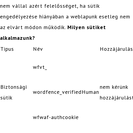
nem vállal azért felelősséget, ha sütik
engedélyezése hiányában a weblapunk esetleg nem
az elvárt módon működik.
Milyen sütiket
alkalmazunk?
Típus
Név
Hozzájárulás
wfvt_
Biztonsági
nem kérünk
wordfence_verifiedHuman
sütik
hozzájárulás
wfwaf-authcookie