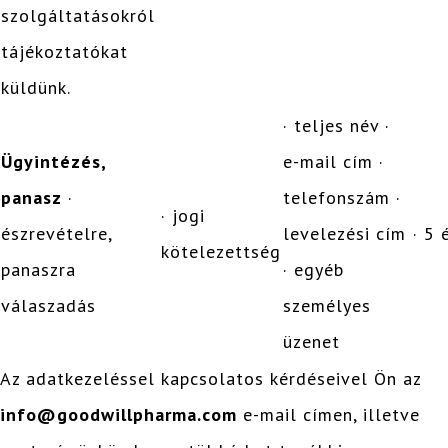
szolgáltatásokról
tájékoztatókat
küldünk.
· teljes név ·
Ügyintézés,
e-mail cím ·
panasz
·
telefonszám ·
· jogi
észrevételre,
levelezési cím
· 5 
kötelezettség
panaszra
· egyéb
válaszadás
személyes
üzenet
Az adatkezeléssel kapcsolatos kérdéseivel Ön az
info@goodwillpharma.com
e-mail címen, illetve