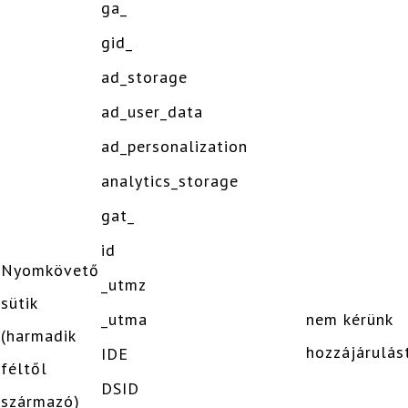
ga_
gid_
ad_storage
ad_user_data
ad_personalization
analytics_storage
gat_
id
Nyomkövető
_utmz
sütik
_utma
nem kérünk
(harmadik
hozzájárulás
IDE
féltől
DSID
származó)