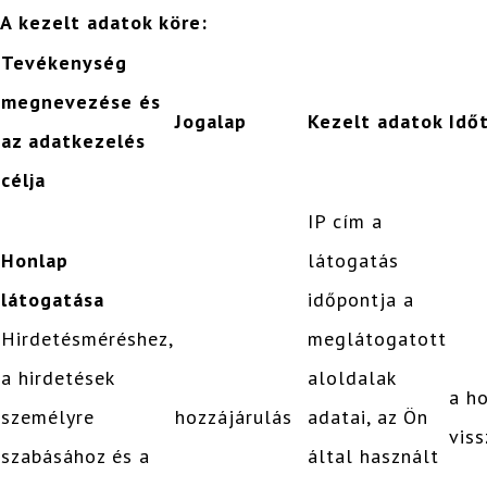
A kezelt adatok köre:
Tevékenység
megnevezése és
Jogalap
Kezelt adatok
Idő
az adatkezelés
célja
IP cím a
Honlap
látogatás
látogatása
időpontja a
Hirdetésméréshez,
meglátogatott
a hirdetések
aloldalak
a h
személyre
hozzájárulás
adatai, az Ön
vis
szabásához és a
által használt