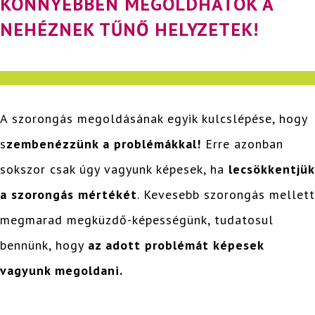
KÖNNYEBBEN MEGOLDHATÓK A
NEHÉZNEK TŰNŐ HELYZETEK!
A szorongás megoldásának egyik kulcslépése, hogy
s
zembenézzünk a problémákkal!
Erre azonban
sokszor csak úgy vagyunk képesek, ha
lecsökkentjük
a szorongás mértékét
. Kevesebb szorongás mellett
megmarad megküzdő-képességünk, tudatosul
bennünk, hogy
az adott problémát képesek
vagyunk megoldani.