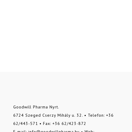
Goodwill Pharma Nyrt.
6724 Szeged Cserzy Mihály u. 32. • Telefon: +36
62/443-571 • Fax: +36 62/423-872
E-mail: info@goodwillpharma.hu • Web: