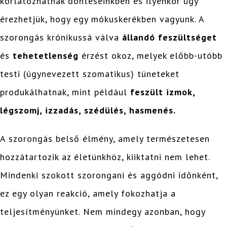
korlátozhatnak döntéseinkben és ilyenkor úgy
érezhetjük, hogy egy mókuskerékben vagyunk. A
szorongás krónikussá válva
állandó feszültséget
és
tehetetlenség
érzést okoz, melyek előbb-utóbb
testi (úgynevezett szomatikus) tüneteket
produkálhatnak, mint például
feszült izmok,
légszomj, izzadás, szédülés, hasmenés.
A szorongás belső élmény, amely természetesen
hozzátartozik az életünkhöz, kiiktatni nem lehet.
Mindenki szokott szorongani és aggódni időnként,
ez egy olyan reakció, amely fokozhatja a
teljesítményünket. Nem mindegy azonban, hogy