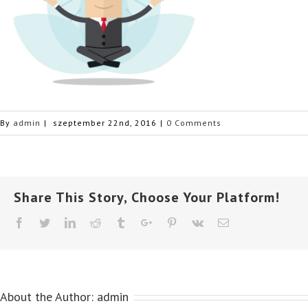
By
admin
|
szeptember 22nd, 2016
|
0 Comments
Share This Story, Choose Your Platform!
Facebook
Twitter
Linkedin
Reddit
Tumblr
Google+
Pinterest
Vk
Email
About the Author:
admin