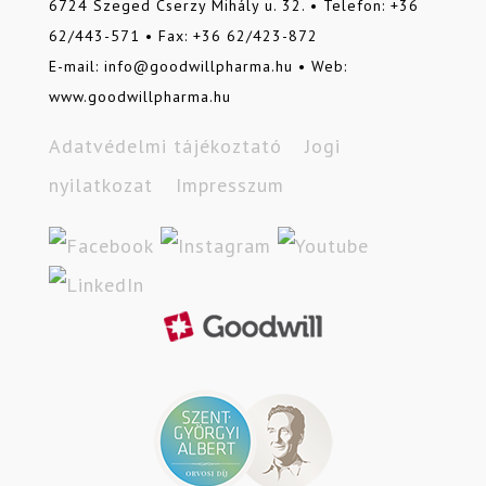
6724 Szeged Cserzy Mihály u. 32. • Telefon: +36
62/443-571 • Fax: +36 62/423-872
E-mail: info@goodwillpharma.hu • Web:
www.goodwillpharma.hu
Adatvédelmi tájékoztató
Jogi
nyilatkozat
Impresszum