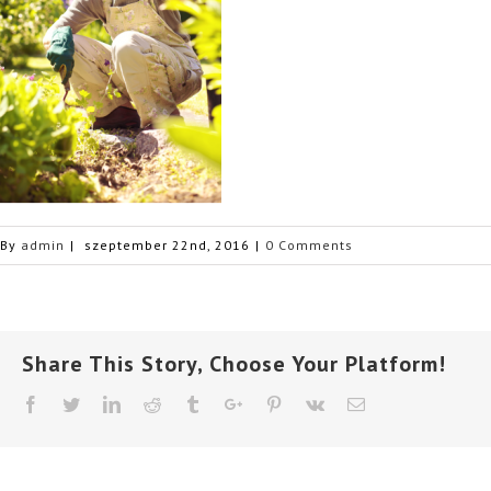
By
admin
|
szeptember 22nd, 2016
|
0 Comments
Share This Story, Choose Your Platform!
Facebook
Twitter
Linkedin
Reddit
Tumblr
Google+
Pinterest
Vk
Email