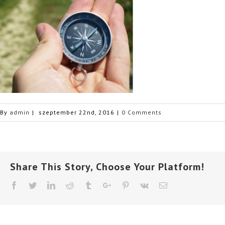
By
admin
|
szeptember 22nd, 2016
|
0 Comments
Share This Story, Choose Your Platform!
Facebook
Twitter
Linkedin
Reddit
Tumblr
Google+
Pinterest
Vk
Email