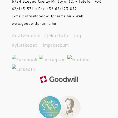
6724 Szeged Cserzy Mihály u. 32. • Telefon: +36
62/443-571 • Fax: +36 62/423-872
E-mail: info@goodwillpharma.hu • Web:
www.goodwillpharma.hu
Adatvédelmi tájékoztató
Jogi
nyilatkozat
Impresszum